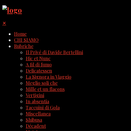
✕
Home
CHI SIAMO
Rubriche
Il Privé di Davide Bertellini
Hic et Nunc
A fil di fumo
Delicatessen
La Signora in Viaggio
Meglio soli che
Mille et un flacons
Vertigini
In absentia
Taccuini di Gola
Miscellanea
Shibusa
Décadent