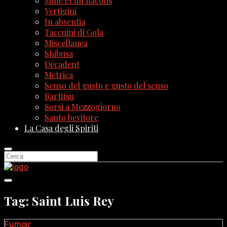
Mille et un flacons
Vertigini
In absentia
Taccuini di Gola
Miscellanea
Shibusa
Décadent
Metrica
Senso del gusto e gusto del senso
Bartitsu
Sorsi a Mezzogiorno
Santo bevitore
La Casa degli Spiriti
Tag: Saint Luis Rey
Fumoir