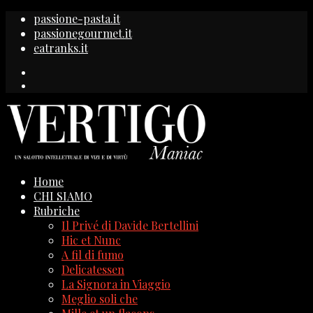
passione-pasta.it
passionegourmet.it
eatranks.it
Home
CHI SIAMO
Rubriche
Il Privé di Davide Bertellini
Hic et Nunc
A fil di fumo
Delicatessen
La Signora in Viaggio
Meglio soli che