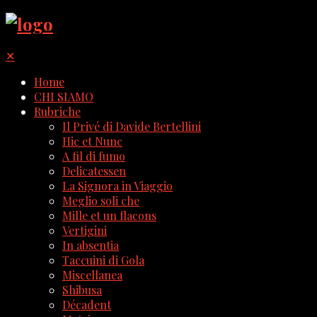
✕
Home
CHI SIAMO
Rubriche
Il Privé di Davide Bertellini
Hic et Nunc
A fil di fumo
Delicatessen
La Signora in Viaggio
Meglio soli che
Mille et un flacons
Vertigini
In absentia
Taccuini di Gola
Miscellanea
Shibusa
Décadent