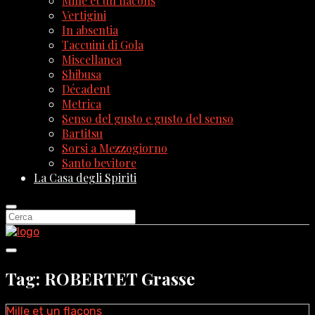
Mille et un flacons
Vertigini
In absentia
Taccuini di Gola
Miscellanea
Shibusa
Décadent
Metrica
Senso del gusto e gusto del senso
Bartitsu
Sorsi a Mezzogiorno
Santo bevitore
La Casa degli Spiriti
Tag: ROBERTET Grasse
Mille et un flacons