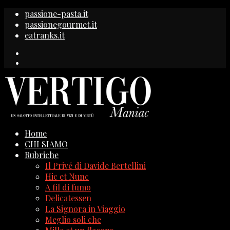
passione-pasta.it
passionegourmet.it
eatranks.it
Home
CHI SIAMO
Rubriche
Il Privé di Davide Bertellini
Hic et Nunc
A fil di fumo
Delicatessen
La Signora in Viaggio
Meglio soli che