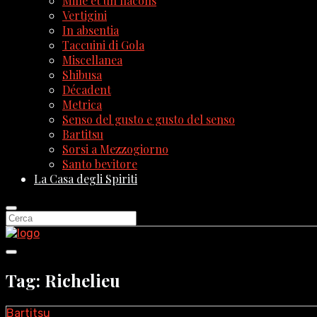
Mille et un flacons
Vertigini
In absentia
Taccuini di Gola
Miscellanea
Shibusa
Décadent
Metrica
Senso del gusto e gusto del senso
Bartitsu
Sorsi a Mezzogiorno
Santo bevitore
La Casa degli Spiriti
Tag: Richelieu
Bartitsu