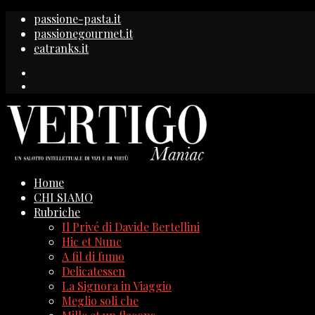
passione-pasta.it
passionegourmet.it
eatranks.it
Home
CHI SIAMO
Rubriche
Il Privé di Davide Bertellini
Hic et Nunc
A fil di fumo
Delicatessen
La Signora in Viaggio
Meglio soli che