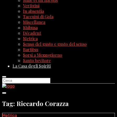
Mille et un flacons
Vertigini
In absentia
Taccuini di Gola
Miscellanea
Shibusa
Décadent
Metrica
Senso del gusto e gusto del senso
Bartitsu
Sorsi a Mezzogiorno
Santo bevitore
La Casa degli Spiriti
Tag: Riccardo Corazza
Metrica