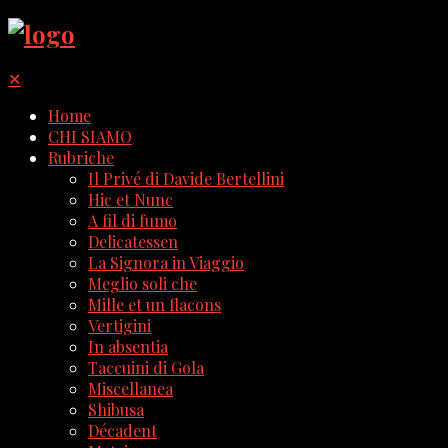
✕
Home
CHI SIAMO
Rubriche
Il Privé di Davide Bertellini
Hic et Nunc
A fil di fumo
Delicatessen
La Signora in Viaggio
Meglio soli che
Mille et un flacons
Vertigini
In absentia
Taccuini di Gola
Miscellanea
Shibusa
Décadent