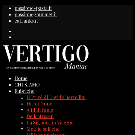
passione-pasta.it
passionegourmet.it
eatranks.it
Home
CHI SIAMO
Rubriche
Il Privé di Davide Bertellini
Hic et Nunc
A fil di fumo
Delicatessen
La Signora in Viaggio
Meglio soli che