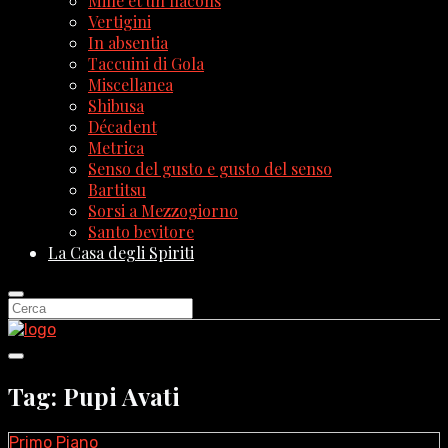
Mille et un flacons
Vertigini
In absentia
Taccuini di Gola
Miscellanea
Shibusa
Décadent
Metrica
Senso del gusto e gusto del senso
Bartitsu
Sorsi a Mezzogiorno
Santo bevitore
La Casa degli Spiriti
Tag: Pupi Avati
Primo Piano