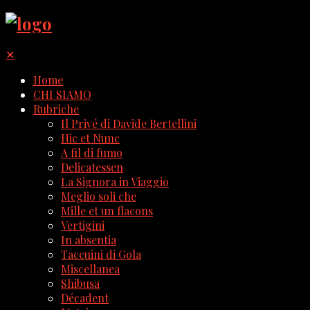
✕
Home
CHI SIAMO
Rubriche
Il Privé di Davide Bertellini
Hic et Nunc
A fil di fumo
Delicatessen
La Signora in Viaggio
Meglio soli che
Mille et un flacons
Vertigini
In absentia
Taccuini di Gola
Miscellanea
Shibusa
Décadent