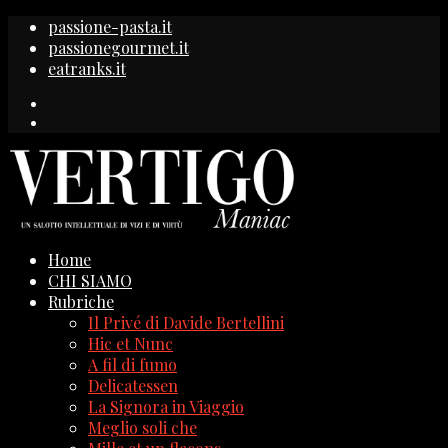
passione-pasta.it
passionegourmet.it
eatranks.it
Home
CHI SIAMO
Rubriche
Il Privé di Davide Bertellini
Hic et Nunc
A fil di fumo
Delicatessen
La Signora in Viaggio
Meglio soli che