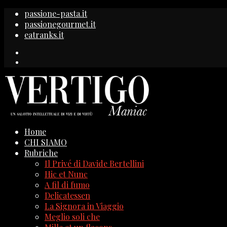
passione-pasta.it
passionegourmet.it
eatranks.it
Home
CHI SIAMO
Rubriche
Il Privé di Davide Bertellini
Hic et Nunc
A fil di fumo
Delicatessen
La Signora in Viaggio
Meglio soli che