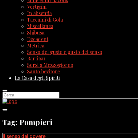
Mille et un flacons
Vertigini
In absentia
Taccuini di Gola
Miscellanea
Shibusa
Décadent
Metrica
Senso del gusto e gusto del senso
Bartitsu
Sorsi a Mezzogiorno
Santo bevitore
La Casa degli Spiriti
Tag: Pompieri
Il senso del dovere