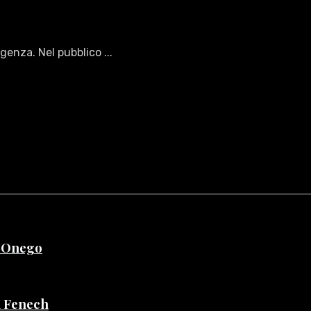
enza. Nel pubblico ...
e Onego
di Fenech