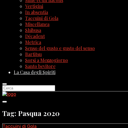
Mille et un flacons
Vertigini
In absentia
Taccuini di Gola
Miscellanea
Shibusa
Décadent
Metrica
Senso del gusto e gusto del senso
Bartitsu
Sorsi a Mezzogiorno
Santo bevitore
La Casa degli Spiriti
Tag: Pasqua 2020
Taccuini di Gola