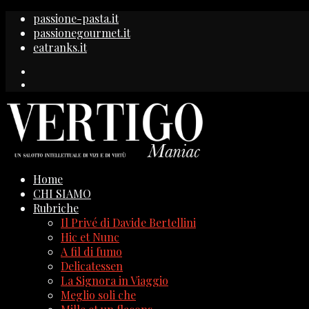
passione-pasta.it
passionegourmet.it
eatranks.it
Home
CHI SIAMO
Rubriche
Il Privé di Davide Bertellini
Hic et Nunc
A fil di fumo
Delicatessen
La Signora in Viaggio
Meglio soli che