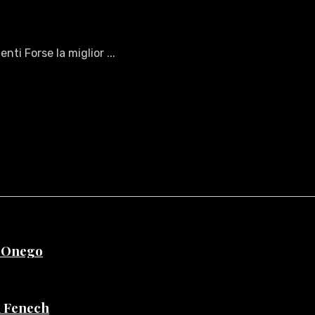
ti Forse la miglior ...
e Onego
di Fenech