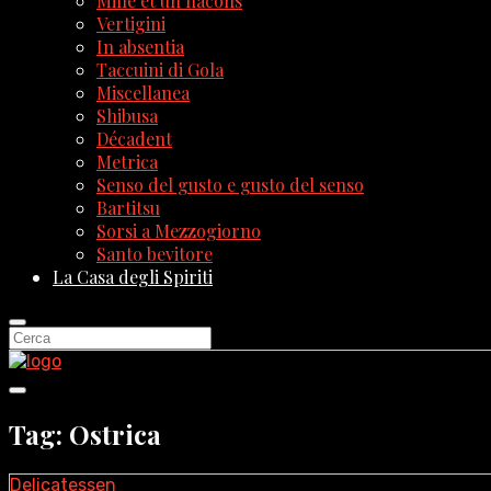
Mille et un flacons
Vertigini
In absentia
Taccuini di Gola
Miscellanea
Shibusa
Décadent
Metrica
Senso del gusto e gusto del senso
Bartitsu
Sorsi a Mezzogiorno
Santo bevitore
La Casa degli Spiriti
Tag: Ostrica
Delicatessen