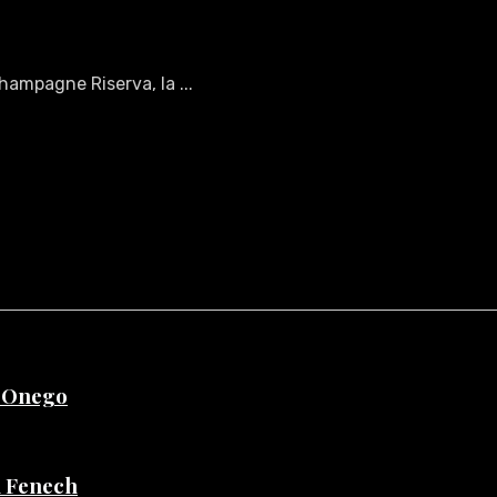
ampagne Riserva, la ...
e Onego
di Fenech