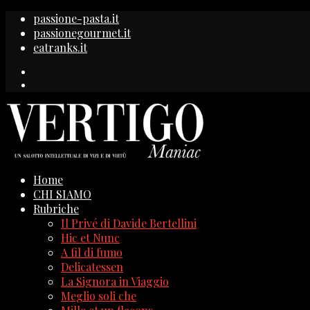
passione-pasta.it
passionegourmet.it
eatranks.it
Home
CHI SIAMO
Rubriche
Il Privé di Davide Bertellini
Hic et Nunc
A fil di fumo
Delicatessen
La Signora in Viaggio
Meglio soli che