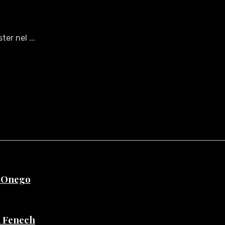
ter nel ...
e Onego
di Fenech