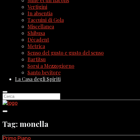
Mille et un flacons
Vertigini
In absentia
Taccuini di Gola
Miscellanea
Shibusa
Décadent
Metrica
Senso del gusto e gusto del senso
Bartitsu
Sorsi a Mezzogiorno
Santo bevitore
La Casa degli Spiriti
Tag: monella
Primo Piano