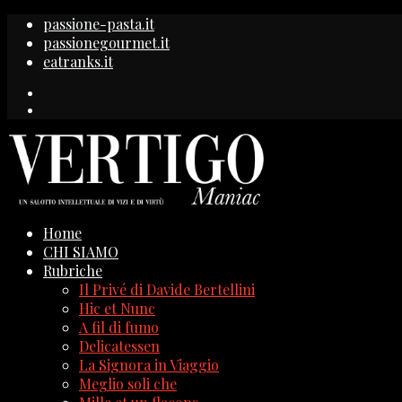
passione-pasta.it
passionegourmet.it
eatranks.it
Home
CHI SIAMO
Rubriche
Il Privé di Davide Bertellini
Hic et Nunc
A fil di fumo
Delicatessen
La Signora in Viaggio
Meglio soli che