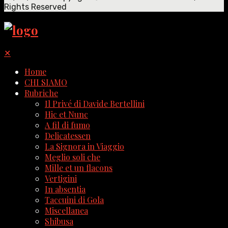
Rights Reserved
✕
Home
CHI SIAMO
Rubriche
Il Privé di Davide Bertellini
Hic et Nunc
A fil di fumo
Delicatessen
La Signora in Viaggio
Meglio soli che
Mille et un flacons
Vertigini
In absentia
Taccuini di Gola
Miscellanea
Shibusa