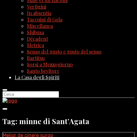
Mille et un flacons
Vertigini
In absentia
Taccuini di Gola
Miscellanea
Shibusa
Décadent
Metrica
Senso del gusto e gusto del senso
Bartitsu
Sorsi a Mezzogiorno
Santo bevitore
La Casa degli Spiriti
Tag: minne di Sant’Agata
Melior de cinere surgo