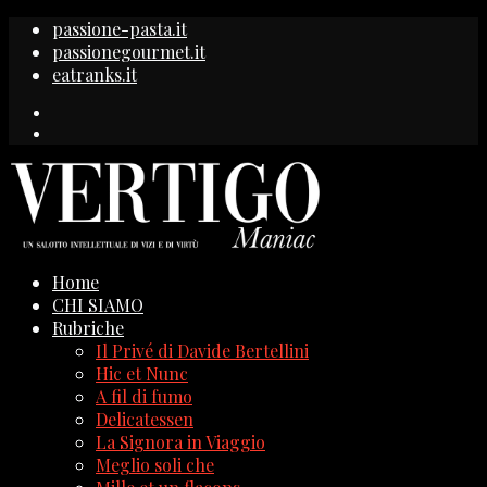
passione-pasta.it
passionegourmet.it
eatranks.it
Home
CHI SIAMO
Rubriche
Il Privé di Davide Bertellini
Hic et Nunc
A fil di fumo
Delicatessen
La Signora in Viaggio
Meglio soli che