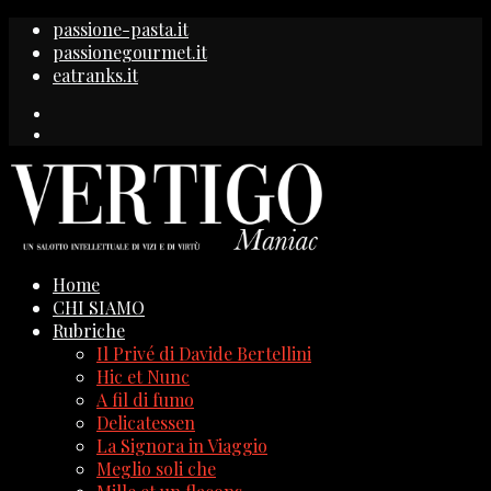
passione-pasta.it
passionegourmet.it
eatranks.it
Home
CHI SIAMO
Rubriche
Il Privé di Davide Bertellini
Hic et Nunc
A fil di fumo
Delicatessen
La Signora in Viaggio
Meglio soli che