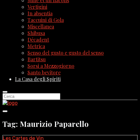
Mille et un flacons
Vertigini
In absentia
Taccuini di Gola
Miscellanea
Shibusa
Décadent
Metrica
Senso del gusto e gusto del senso
Bartitsu
Sorsi a Mezzogiorno
Santo bevitore
La Casa degli Spiriti
Tag: Maurizio Paparello
Les Cartes de Vin