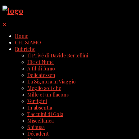
✕
Home
CHI SIAMO
Rubriche
Il Privé di Davide Bertellini
Hic et Nunc
A fil di fumo
Delicatessen
La Signora in Viaggio
Meglio soli che
Mille et un flacons
Vertigini
In absentia
Taccuini di Gola
Miscellanea
Shibusa
Décadent