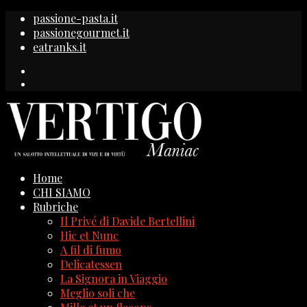
passione-pasta.it
passionegourmet.it
eatranks.it
Home
CHI SIAMO
Rubriche
Il Privé di Davide Bertellini
Hic et Nunc
A fil di fumo
Delicatessen
La Signora in Viaggio
Meglio soli che