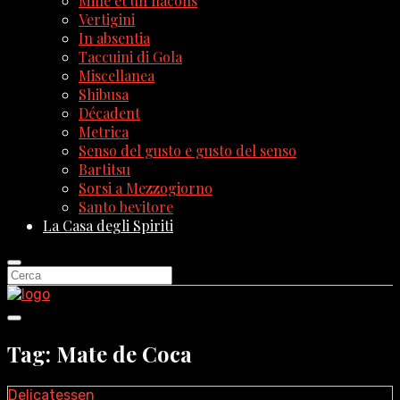
Mille et un flacons
Vertigini
In absentia
Taccuini di Gola
Miscellanea
Shibusa
Décadent
Metrica
Senso del gusto e gusto del senso
Bartitsu
Sorsi a Mezzogiorno
Santo bevitore
La Casa degli Spiriti
Tag: Mate de Coca
Delicatessen