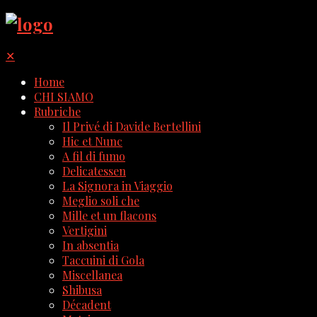
✕
Home
CHI SIAMO
Rubriche
Il Privé di Davide Bertellini
Hic et Nunc
A fil di fumo
Delicatessen
La Signora in Viaggio
Meglio soli che
Mille et un flacons
Vertigini
In absentia
Taccuini di Gola
Miscellanea
Shibusa
Décadent