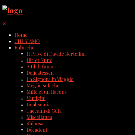
✕
Home
CHI SIAMO
Rubriche
Il Privé di Davide Bertellini
Hic et Nunc
A fil di fumo
Delicatessen
La Signora in Viaggio
Meglio soli che
Mille et un flacons
Vertigini
In absentia
Taccuini di Gola
Miscellanea
Shibusa
Décadent