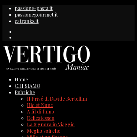
passione-pasta.it
passionegourmet.it
eatranks.it
Home
CHI SIAMO
Rubriche
Il Privé di Davide Bertellini
Hic et Nunc
A fil di fumo
Delicatessen
La Signora in Viaggio
Meglio soli che