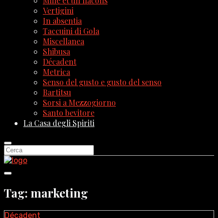
Mille et un flacons
Vertigini
In absentia
Taccuini di Gola
Miscellanea
Shibusa
Décadent
Metrica
Senso del gusto e gusto del senso
Bartitsu
Sorsi a Mezzogiorno
Santo bevitore
La Casa degli Spiriti
Tag: marketing
Décadent