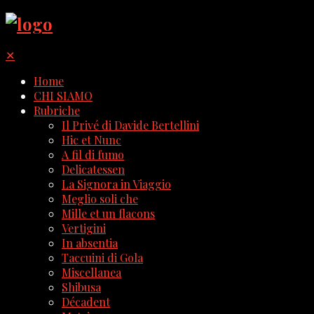
✕
Home
CHI SIAMO
Rubriche
Il Privé di Davide Bertellini
Hic et Nunc
A fil di fumo
Delicatessen
La Signora in Viaggio
Meglio soli che
Mille et un flacons
Vertigini
In absentia
Taccuini di Gola
Miscellanea
Shibusa
Décadent