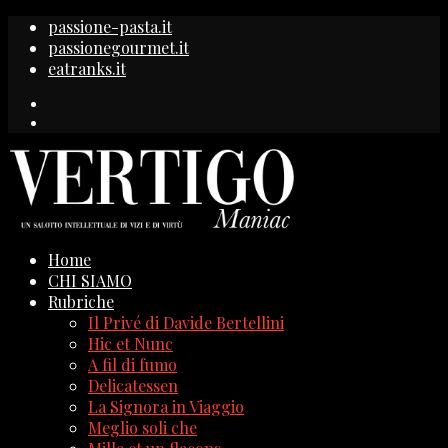
passione-pasta.it
passionegourmet.it
eatranks.it
Home
CHI SIAMO
Rubriche
Il Privé di Davide Bertellini
Hic et Nunc
A fil di fumo
Delicatessen
La Signora in Viaggio
Meglio soli che