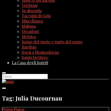
Mille et un flacons
Vertigini
In absentia
Taccuini di Gola
Miscellanea
Shibusa
Décadent
Metrica
Senso del gusto e gusto del senso
Bartitsu
Sorsi a Mezzogiorno
Santo bevitore
La Casa degli Spiriti
Tag: Julia Ducournau
Primo Piano