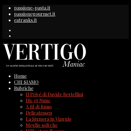
passione-pasta.it
passionegourmet.it
eatranks.it
Home
CHI SIAMO
Rubriche
Il Privé di Davide Bertellini
Hic et Nunc
A fil di fumo
Delicatessen
La Signora in Viaggio
Meglio soli che