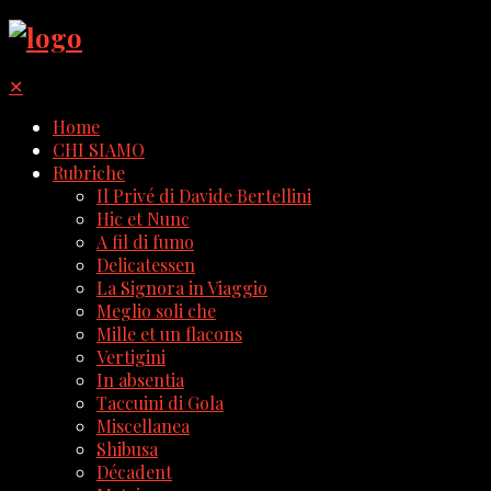
✕
Home
CHI SIAMO
Rubriche
Il Privé di Davide Bertellini
Hic et Nunc
A fil di fumo
Delicatessen
La Signora in Viaggio
Meglio soli che
Mille et un flacons
Vertigini
In absentia
Taccuini di Gola
Miscellanea
Shibusa
Décadent