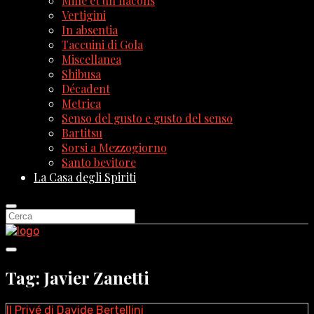
Mille et un flacons
Vertigini
In absentia
Taccuini di Gola
Miscellanea
Shibusa
Décadent
Metrica
Senso del gusto e gusto del senso
Bartitsu
Sorsi a Mezzogiorno
Santo bevitore
La Casa degli Spiriti
Tag: Javier Zanetti
Il Privé di Davide Bertellini