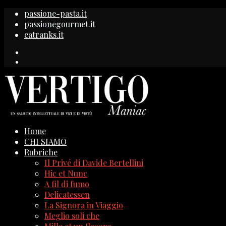
passione-pasta.it
passionegourmet.it
eatranks.it
Home
CHI SIAMO
Rubriche
Il Privé di Davide Bertellini
Hic et Nunc
A fil di fumo
Delicatessen
La Signora in Viaggio
Meglio soli che