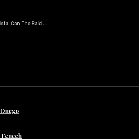
sta. Con The Raid ...
e Onego
di Fenech