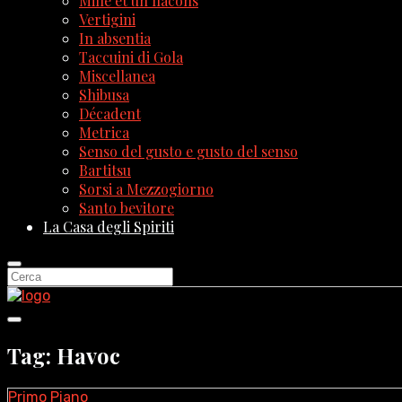
Mille et un flacons
Vertigini
In absentia
Taccuini di Gola
Miscellanea
Shibusa
Décadent
Metrica
Senso del gusto e gusto del senso
Bartitsu
Sorsi a Mezzogiorno
Santo bevitore
La Casa degli Spiriti
Tag: Havoc
Primo Piano