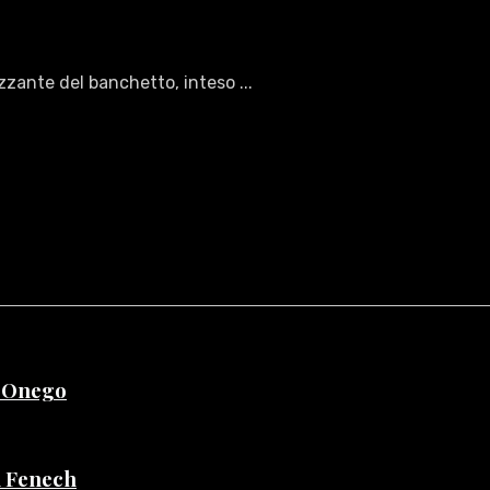
zante del banchetto, inteso ...
e Onego
di Fenech