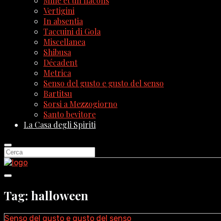
Mille et un flacons
Vertigini
In absentia
Taccuini di Gola
Miscellanea
Shibusa
Décadent
Metrica
Senso del gusto e gusto del senso
Bartitsu
Sorsi a Mezzogiorno
Santo bevitore
La Casa degli Spiriti
Tag: halloween
Senso del gusto e gusto del senso