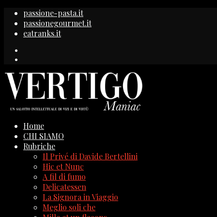
passione-pasta.it
passionegourmet.it
eatranks.it
Home
CHI SIAMO
Rubriche
Il Privé di Davide Bertellini
Hic et Nunc
A fil di fumo
Delicatessen
La Signora in Viaggio
Meglio soli che