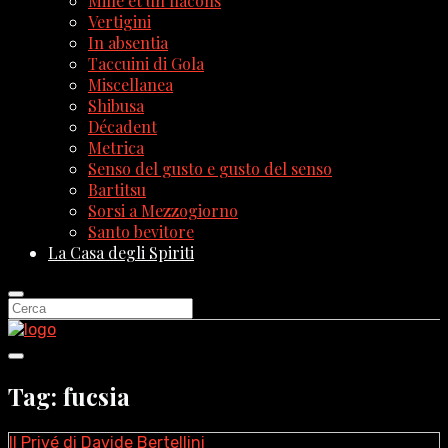
Mille et un flacons
Vertigini
In absentia
Taccuini di Gola
Miscellanea
Shibusa
Décadent
Metrica
Senso del gusto e gusto del senso
Bartitsu
Sorsi a Mezzogiorno
Santo bevitore
La Casa degli Spiriti
Tag: fucsia
Il Privé di Davide Bertellini