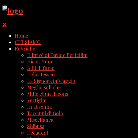
✕
Home
CHI SIAMO
Rubriche
Il Privé di Davide Bertellini
Hic et Nunc
A fil di fumo
Delicatessen
La Signora in Viaggio
Meglio soli che
Mille et un flacons
Vertigini
In absentia
Taccuini di Gola
Miscellanea
Shibusa
Décadent