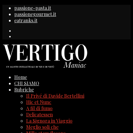
passione-pasta.it
passionegourmet.it
eatranks.it
Home
CHI SIAMO
Rubriche
Il Privé di Davide Bertellini
Hic et Nunc
A fil di fumo
Delicatessen
La Signora in Viaggio
Meglio soli che