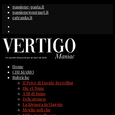
passione-pasta.it
passionegourmet.it
eatranks.it
Home
CHI SIAMO
Rubriche
Il Privé di Davide Bertellini
Hic et Nunc
A fil di fumo
Delicatessen
La Signora in Viaggio
Meglio soli che