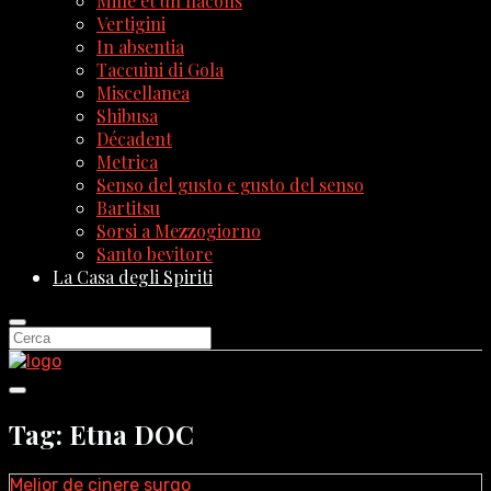
Mille et un flacons
Vertigini
In absentia
Taccuini di Gola
Miscellanea
Shibusa
Décadent
Metrica
Senso del gusto e gusto del senso
Bartitsu
Sorsi a Mezzogiorno
Santo bevitore
La Casa degli Spiriti
Tag: Etna DOC
Melior de cinere surgo