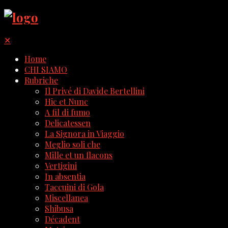
✕
Home
CHI SIAMO
Rubriche
Il Privé di Davide Bertellini
Hic et Nunc
A fil di fumo
Delicatessen
La Signora in Viaggio
Meglio soli che
Mille et un flacons
Vertigini
In absentia
Taccuini di Gola
Miscellanea
Shibusa
Décadent