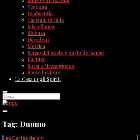
Mille et un flacons
Vertigini
In absentia
Taccuini di Gola
Miscellanea
Shibusa
Décadent
Metrica
Senso del gusto e gusto del senso
Bartitsu
Sorsi a Mezzogiorno
Santo bevitore
La Casa degli Spiriti
Tag: Duomo
Les Cartes de Vin