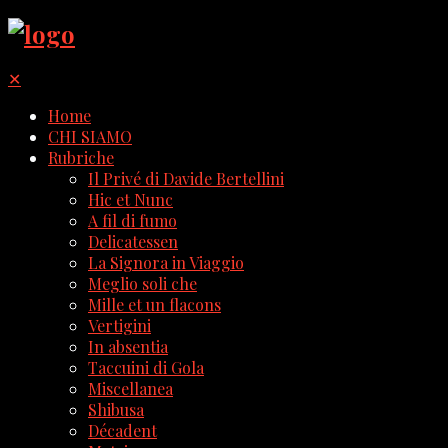
✕
Home
CHI SIAMO
Rubriche
Il Privé di Davide Bertellini
Hic et Nunc
A fil di fumo
Delicatessen
La Signora in Viaggio
Meglio soli che
Mille et un flacons
Vertigini
In absentia
Taccuini di Gola
Miscellanea
Shibusa
Décadent