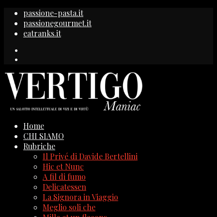
passione-pasta.it
passionegourmet.it
eatranks.it
Home
CHI SIAMO
Rubriche
Il Privé di Davide Bertellini
Hic et Nunc
A fil di fumo
Delicatessen
La Signora in Viaggio
Meglio soli che