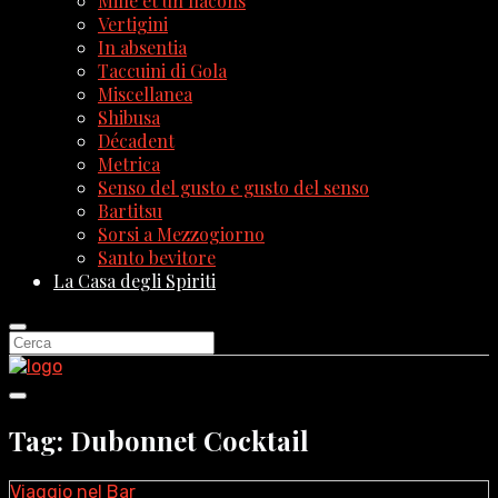
Mille et un flacons
Vertigini
In absentia
Taccuini di Gola
Miscellanea
Shibusa
Décadent
Metrica
Senso del gusto e gusto del senso
Bartitsu
Sorsi a Mezzogiorno
Santo bevitore
La Casa degli Spiriti
Tag: Dubonnet Cocktail
Viaggio nel Bar