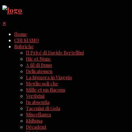
✕
Home
CHI SIAMO
Rubriche
Il Privé di Davide Bertellini
Hic et Nunc
A fil di fumo
Delicatessen
La Signora in Viaggio
Meglio soli che
Mille et un flacons
Vertigini
In absentia
Taccuini di Gola
Miscellanea
Shibusa
Décadent