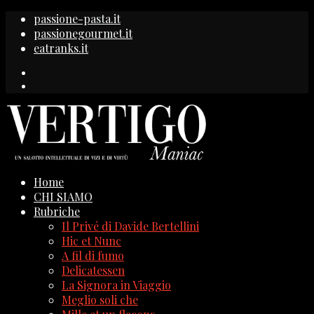
passione-pasta.it
passionegourmet.it
eatranks.it
Home
CHI SIAMO
Rubriche
Il Privé di Davide Bertellini
Hic et Nunc
A fil di fumo
Delicatessen
La Signora in Viaggio
Meglio soli che