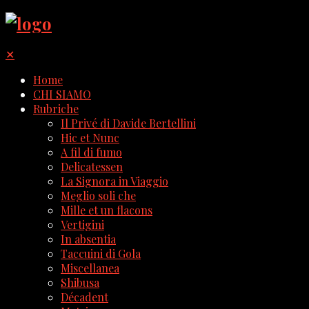
✕
Home
CHI SIAMO
Rubriche
Il Privé di Davide Bertellini
Hic et Nunc
A fil di fumo
Delicatessen
La Signora in Viaggio
Meglio soli che
Mille et un flacons
Vertigini
In absentia
Taccuini di Gola
Miscellanea
Shibusa
Décadent