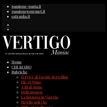
passione-pasta.it
passionegourmet.it
eatranks.it
Home
CHI SIAMO
Rubriche
Il Privé di Davide Bertellini
Hic et Nunc
A fil di fumo
Delicatessen
La Signora in Viaggio
Meglio soli che