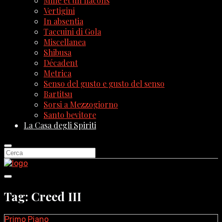
Mille et un flacons
Vertigini
In absentia
Taccuini di Gola
Miscellanea
Shibusa
Décadent
Metrica
Senso del gusto e gusto del senso
Bartitsu
Sorsi a Mezzogiorno
Santo bevitore
La Casa degli Spiriti
Tag: Creed III
Primo Piano