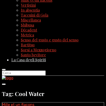
Mille et un flacons
Vertigini
In absentia
Taccuini di Gola
Miscellanea
Shibusa
Décadent
Metrica
Senso del gusto e gusto del senso
Bartitsu
Sorsi a Mezzogiorno
Santo bevitore
La Casa degli Spiriti
Tag: Cool Water
Mille et un flacons