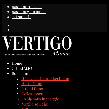
passione-pasta.it
passionegourmet.it
eatranks.it
Home
CHI SIAMO
Rubriche
Il Privé di Davide Bertellini
Hic et Nunc
A fil di fumo
Delicatessen
La Signora in Viaggio
Meglio soli che