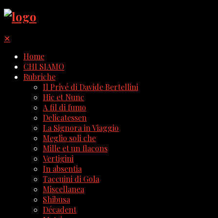
✕
Home
CHI SIAMO
Rubriche
Il Privé di Davide Bertellini
Hic et Nunc
A fil di fumo
Delicatessen
La Signora in Viaggio
Meglio soli che
Mille et un flacons
Vertigini
In absentia
Taccuini di Gola
Miscellanea
Shibusa
Décadent