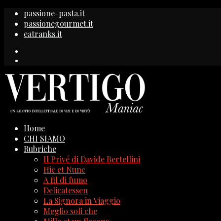
passione-pasta.it
passionegourmet.it
eatranks.it
Home
CHI SIAMO
Rubriche
Il Privé di Davide Bertellini
Hic et Nunc
A fil di fumo
Delicatessen
La Signora in Viaggio
Meglio soli che