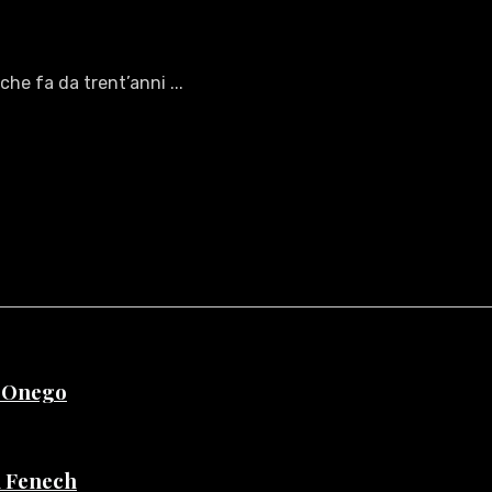
he fa da trent’anni ...
e Onego
di Fenech