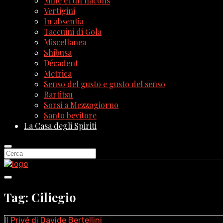
Mille et un flacons
Vertigini
In absentia
Taccuini di Gola
Miscellanea
Shibusa
Décadent
Metrica
Senso del gusto e gusto del senso
Bartitsu
Sorsi a Mezzogiorno
Santo bevitore
La Casa degli Spiriti
Tag: Ciliegio
Il Privé di Davide Bertellini