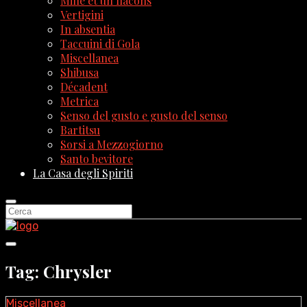
Mille et un flacons
Vertigini
In absentia
Taccuini di Gola
Miscellanea
Shibusa
Décadent
Metrica
Senso del gusto e gusto del senso
Bartitsu
Sorsi a Mezzogiorno
Santo bevitore
La Casa degli Spiriti
Tag: Chrysler
Miscellanea