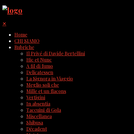
✕
Home
CHI SIAMO
Rubriche
Il Privé di Davide Bertellini
Hic et Nunc
A fil di fumo
Delicatessen
La Signora in Viaggio
Meglio soli che
Mille et un flacons
Vertigini
In absentia
Taccuini di Gola
Miscellanea
Shibusa
Décadent