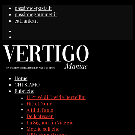
passione-pasta.it
passionegourmet.it
eatranks.it
Home
CHI SIAMO
Rubriche
Il Privé di Davide Bertellini
Hic et Nunc
A fil di fumo
Delicatessen
La Signora in Viaggio
Meglio soli che