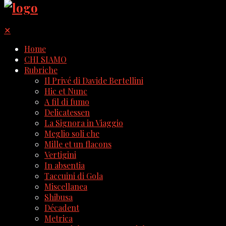
✕
Home
CHI SIAMO
Rubriche
Il Privé di Davide Bertellini
Hic et Nunc
A fil di fumo
Delicatessen
La Signora in Viaggio
Meglio soli che
Mille et un flacons
Vertigini
In absentia
Taccuini di Gola
Miscellanea
Shibusa
Décadent
Metrica