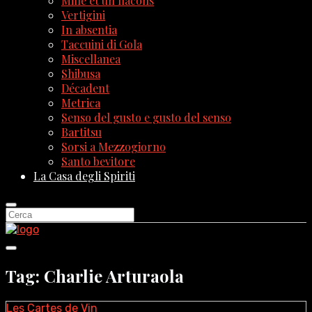
Mille et un flacons
Vertigini
In absentia
Taccuini di Gola
Miscellanea
Shibusa
Décadent
Metrica
Senso del gusto e gusto del senso
Bartitsu
Sorsi a Mezzogiorno
Santo bevitore
La Casa degli Spiriti
Tag: Charlie Arturaola
Les Cartes de Vin