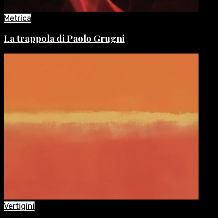
Metrica
La trappola di Paolo Grugni
Vertigini