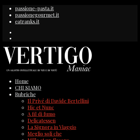
passione-pasta.it
passionegourmet.it
eatranks.it
Home
CHI SIAMO
Rubriche
Il Privé di Davide Bertellini
Hic et Nunc
A fil di fumo
Delicatessen
La Signora in Viaggio
Meglio soli che