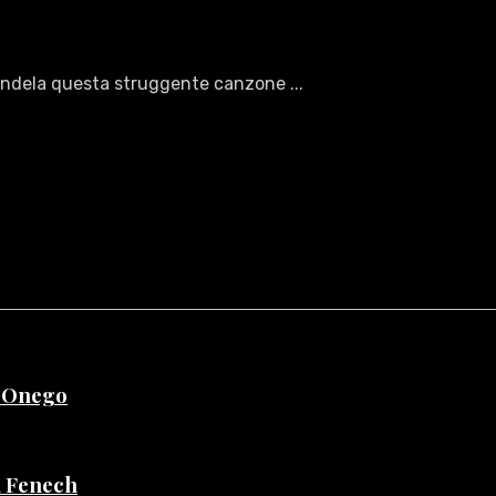
ndela questa struggente canzone ...
e Onego
di Fenech