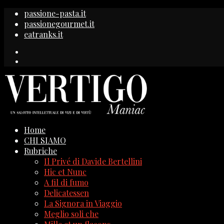
passione-pasta.it
passionegourmet.it
eatranks.it
Home
CHI SIAMO
Rubriche
Il Privé di Davide Bertellini
Hic et Nunc
A fil di fumo
Delicatessen
La Signora in Viaggio
Meglio soli che