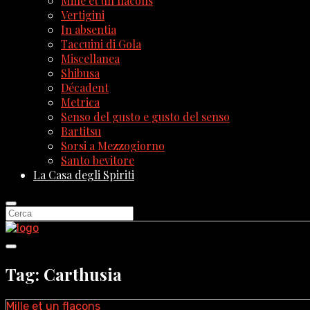
Mille et un flacons
Vertigini
In absentia
Taccuini di Gola
Miscellanea
Shibusa
Décadent
Metrica
Senso del gusto e gusto del senso
Bartitsu
Sorsi a Mezzogiorno
Santo bevitore
La Casa degli Spiriti
Tag: Carthusia
Mille et un flacons