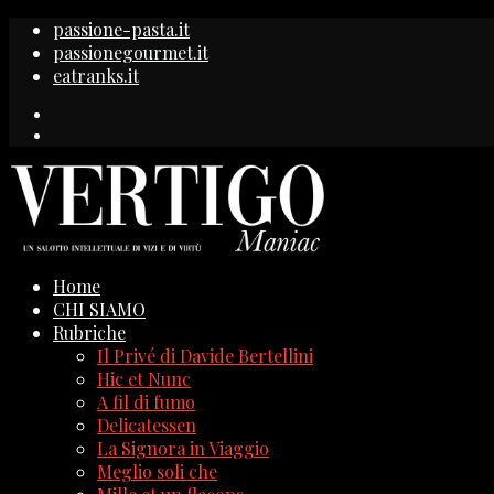
passione-pasta.it
passionegourmet.it
eatranks.it
Home
CHI SIAMO
Rubriche
Il Privé di Davide Bertellini
Hic et Nunc
A fil di fumo
Delicatessen
La Signora in Viaggio
Meglio soli che