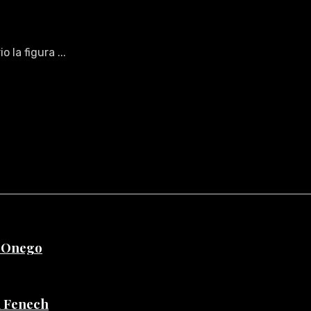
 la figura ...
e Onego
di Fenech