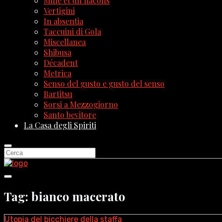
Mille et un flacons
Vertigini
In absentia
Taccuini di Gola
Miscellanea
Shibusa
Décadent
Metrica
Senso del gusto e gusto del senso
Bartitsu
Sorsi a Mezzogiorno
Santo bevitore
La Casa degli Spiriti
Tag: bianco macerato
Utopia del bicchiere della staffa