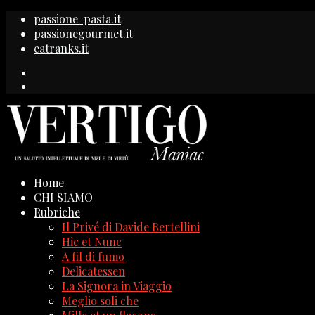
passione-pasta.it
passionegourmet.it
eatranks.it
Home
CHI SIAMO
Rubriche
Il Privé di Davide Bertellini
Hic et Nunc
A fil di fumo
Delicatessen
La Signora in Viaggio
Meglio soli che