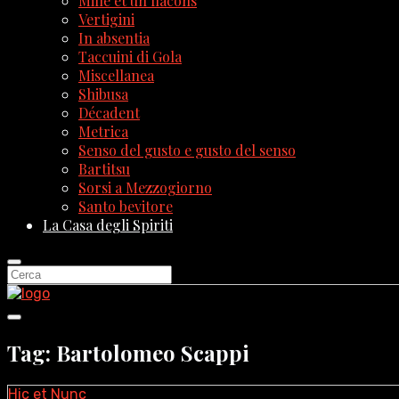
Mille et un flacons
Vertigini
In absentia
Taccuini di Gola
Miscellanea
Shibusa
Décadent
Metrica
Senso del gusto e gusto del senso
Bartitsu
Sorsi a Mezzogiorno
Santo bevitore
La Casa degli Spiriti
Tag: Bartolomeo Scappi
Hic et Nunc