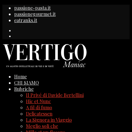
passione-pasta.it
passionegourmet.it
eatranks.it
Home
CHI SIAMO
Rubriche
Il Privé di Davide Bertellini
Hic et Nunc
A fil di fumo
Delicatessen
La Signora in Viaggio
Meglio soli che