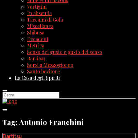
Mille et un flacons
Vertigini
In absentia
Taccuini di Gola
Miscellanea
Shibusa
Décadent
Metrica
Senso del gusto e gusto del senso
Bartitsu
Sorsi a Mezzogiorno
Santo bevitore
La Casa degli Spiriti
Tag: Antonio Franchini
Bartitsu