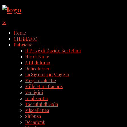
✕
Home
CHI SIAMO
Rubriche
Il Privé di Davide Bertellini
Hic et Nunc
A fil di fumo
Delicatessen
La Signora in Viaggio
Meglio soli che
Mille et un flacons
Vertigini
In absentia
Taccuini di Gola
Miscellanea
Shibusa
Décadent