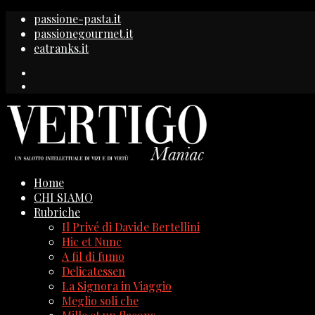
passione-pasta.it
passionegourmet.it
eatranks.it
Home
CHI SIAMO
Rubriche
Il Privé di Davide Bertellini
Hic et Nunc
A fil di fumo
Delicatessen
La Signora in Viaggio
Meglio soli che