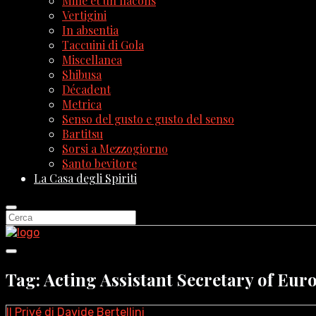
Mille et un flacons
Vertigini
In absentia
Taccuini di Gola
Miscellanea
Shibusa
Décadent
Metrica
Senso del gusto e gusto del senso
Bartitsu
Sorsi a Mezzogiorno
Santo bevitore
La Casa degli Spiriti
Tag: Acting Assistant Secretary of Eur
Il Privé di Davide Bertellini