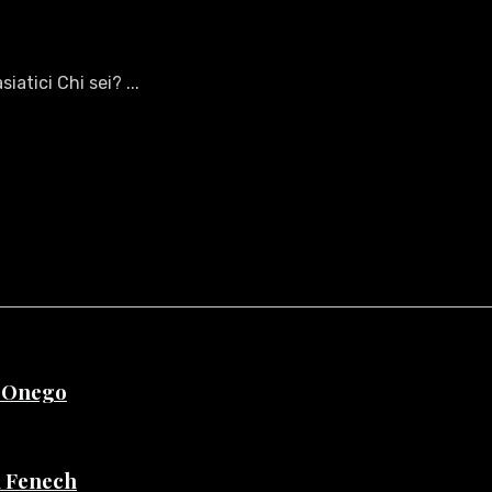
atici Chi sei? ...
e Onego
di Fenech