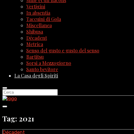
Mille et un flacons
Vertigini
In absentia
Taccuini di Gola
Miscellanea
Shibusa
Décadent
Metrica
Senso del gusto e gusto del senso
Bartitsu
Sorsi a Mezzogiorno
Santo bevitore
La Casa degli Spiriti
Tag: 2021
Décadent