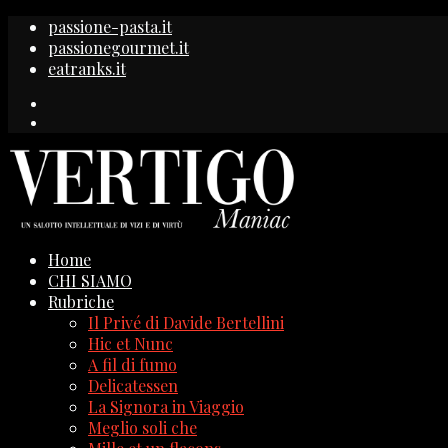
passione-pasta.it
passionegourmet.it
eatranks.it
Home
CHI SIAMO
Rubriche
Il Privé di Davide Bertellini
Hic et Nunc
A fil di fumo
Delicatessen
La Signora in Viaggio
Meglio soli che