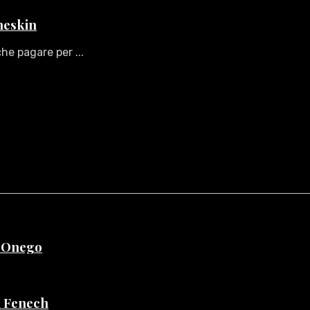
aneskin
he pagare per ...
e Onego
di Fenech